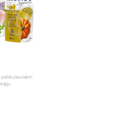
s palīdz jūsu kaķim
erģiju.