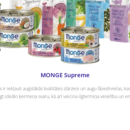
MONGE Supreme
r iekļauti augstākās kvalitātes dārzeņi un augu šķiedrvielas, ka
gt ideālo ķermeņa svaru, kā arī veicina ilgtermiņa veselību un en