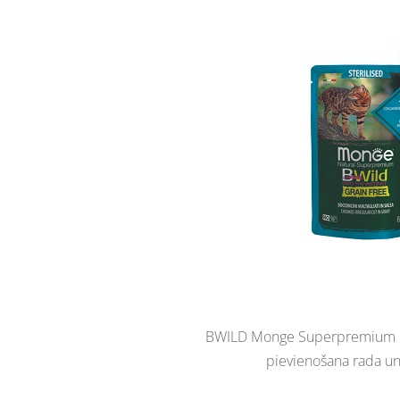
BWILD Monge Superpremium Natu
pievienošana rada un