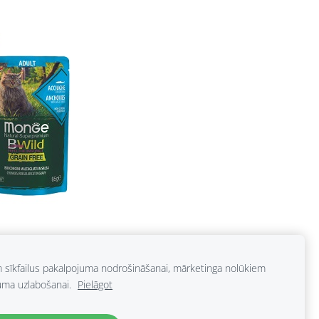
dz 65%, garšaugu un meža augļu
m sīkfailus pakalpojuma nodrošināšanai, mārketinga nolūkiem
uma uzlabošanai.
Pielāgot
un mirdzošam kažokam.