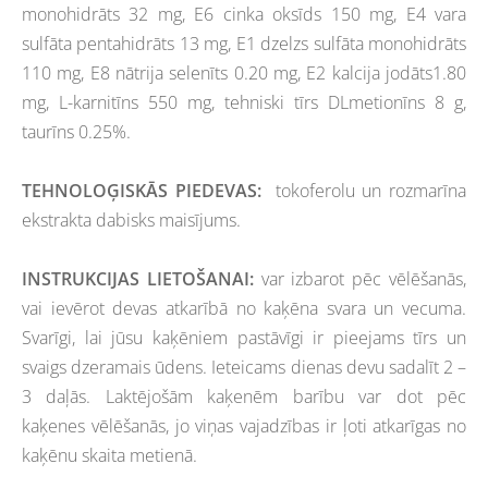
monohidrāts 32 mg, E6 cinka oksīds 150 mg, E4 vara
sulfāta pentahidrāts 13 mg, E1 dzelzs sulfāta monohidrāts
110 mg, E8 nātrija selenīts 0.20 mg, E2 kalcija jodāts1.80
mg, L-karnitīns 550 mg, tehniski tīrs DLmetionīns 8 g,
taurīns 0.25%.
TEHNOLOĢISKĀS PIEDEVAS:
tokoferolu un rozmarīna
ekstrakta dabisks maisījums.
INSTRUKCIJAS LIETOŠANAI:
var izbarot pēc vēlēšanās,
vai ievērot devas atkarībā no kaķēna svara un vecuma.
Svarīgi, lai jūsu kaķēniem pastāvīgi ir pieejams tīrs un
svaigs dzeramais ūdens. Ieteicams dienas devu sadalīt 2 –
3 daļās. Laktējošām kaķenēm barību var dot pēc
kaķenes
vēlēšanās, jo viņas vajadzības ir ļoti atkarīgas no
kaķēnu skaita metienā.