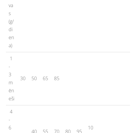
va
s
(g/
di
en
a)
1
-
3
30
50
65
85
m
ēn
eši
4
-
6
10
40
55
70
80
95