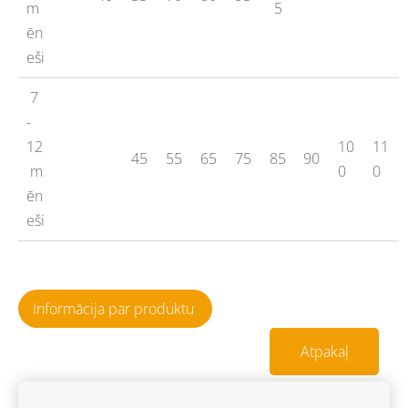
m
5
ēn
eši
7
-
12
10
11
45
55
65
75
85
90
m
0
0
ēn
eši
Informācija par produktu
Atpakaļ