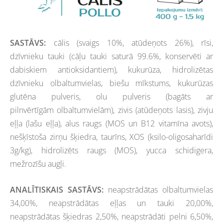
SASTĀVS:
cālis (svaigs 10%, atūdeņots 26%), rīsi,
dzīvnieku tauki (cāļu tauki saturā 99.6%, konservēti ar
dabiskiem antioksidantiem), kukurūza, hidrolizētas
dzīvnieku olbaltumvielas, biešu mīkstums, kukurūzas
glutēna pulveris, olu pulveris (bagāts ar
pilnvērtīgām olbaltumvielām), zivis (atūdeņots lasis), zivju
eļļa (lašu eļļa), alus raugs (MOS un B12 vitamīna avots),
nešķīstoša zirņu šķiedra, taurīns,
XOS (ksilo-oligosaharīdi
3g/kg), hidrolizēts raugs (MOS), yucca schidigera,
mežrozīšu augļi.
ANALĪTISKAIS SASTĀVS:
neapstrādātas olbaltumvielas
34,00%, neapstrādātas eļļas un tauki 20,00%,
neapstrādātas šķiedras 2,50%, neapstrādāti pelni 6,50%,