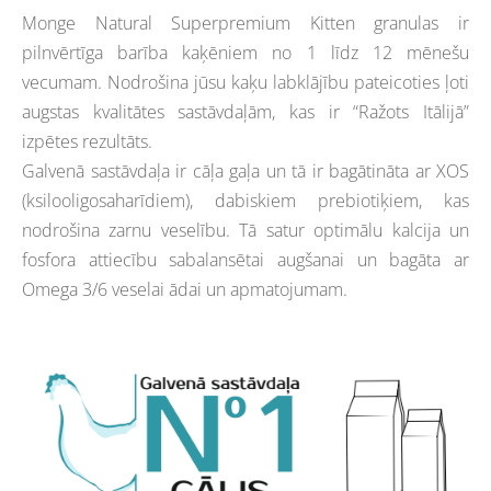
Monge Natural Superpremium Kitten granulas ir
pilnvērtīga barība kaķēniem no 1 līdz 12 mēnešu
vecumam. Nodrošina jūsu kaķu labklājību pateicoties ļoti
augstas kvalitātes sastāvdaļām, kas ir “Ražots Itālijā”
izpētes rezultāts.
Galvenā sastāvdaļa ir cāļa gaļa un tā ir bagātināta ar XOS
(ksilooligosaharīdiem), dabiskiem prebiotiķiem, kas
nodrošina zarnu veselību. Tā satur optimālu kalcija un
fosfora attiecību sabalansētai augšanai un bagāta ar
Omega 3/6 veselai ādai un apmatojumam.