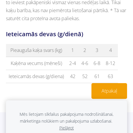
to ieviest pakāpeniski vismaz vienas nedēļas laikā. Tikai
kaķu barība, kas nav piemērota lietošanai pārtikā. * Tā var
saturēt cita proteīna avota paliekas.
Ieteicamās devas (g/dienā)
Pieauguša kaķa svars (kg)
1
2
3
4
Kaķēna vecums (mēneši)
2-4
4-6
6-8
8-12
Ieteicamās devas (g/diena)
42
52
61
63
Atpakaļ
Mēs lietojam sīkfailus pakalpojuma nodrošināšanai,
mārketinga nolūkiem un pakalpojuma uzlabošanai.
Sīkdatnes
Pielāgot