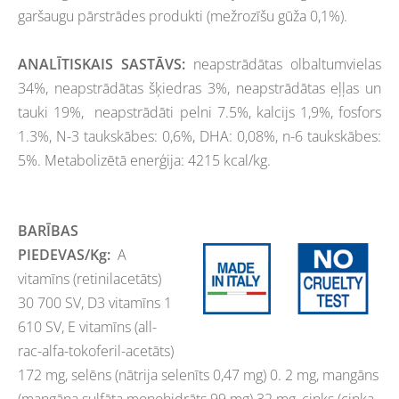
garšaugu pārstrādes produkti (mežrozīšu gūža 0,1%).
ANALĪTISKAIS SASTĀVS:
neapstrādātas olbaltumvielas
34%, neapstrādātas šķiedras 3%, neapstrādātas eļļas un
tauki 19%, neapstrādāti pelni 7.5%, kalcijs 1,9%, fosfors
1.3%, N-3 taukskābes: 0,6%, DHA: 0,08%, n-6 taukskābes:
5%. Metabolizētā enerģija: 4215 kcal/kg.
BARĪBAS
PIEDEVAS/Kg:
A
vitamīns (retinilacetāts)
30 700 SV, D3 vitamīns 1
610 SV, E vitamīns (all-
rac-alfa-tokoferil-acetāts)
172 mg, selēns (nātrija selenīts 0,47 mg) 0. 2 mg, mangāns