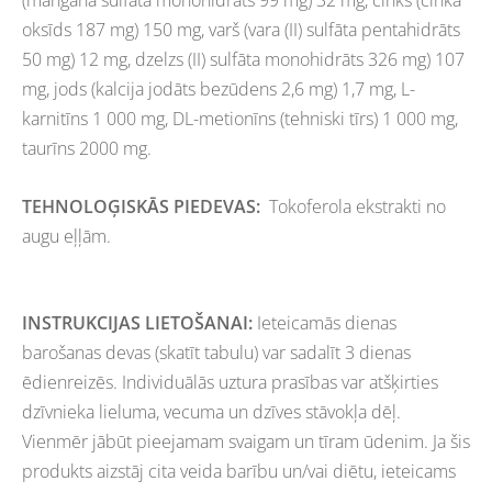
(mangāna sulfāta monohidrāts 99 mg) 32 mg, cinks (cinka
oksīds 187 mg) 150 mg, varš (vara (II) sulfāta pentahidrāts
50 mg) 12 mg, dzelzs (II) sulfāta monohidrāts 326 mg) 107
mg, jods (kalcija jodāts bezūdens 2,6 mg) 1,7 mg, L-
karnitīns 1 000 mg, DL-metionīns (tehniski tīrs) 1 000 mg,
taurīns 2000 mg.
TEHNOLOĢISKĀS PIEDEVAS:
Tokoferola ekstrakti no
augu eļļām.
INSTRUKCIJAS LIETOŠANAI:
Ieteicamās dienas
barošanas devas (skatīt tabulu) var sadalīt 3 dienas
ēdienreizēs. Individuālās uztura prasības var atšķirties
dzīvnieka lieluma, vecuma un dzīves stāvokļa dēļ.
Vienmēr jābūt pieejamam svaigam un tīram ūdenim. Ja šis
produkts aizstāj cita veida barību un/vai diētu, ieteicams