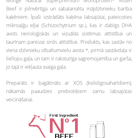
Monge Natural Superpremium Monoprotein* Kitten
Beef
ir pilnvērtīga un sabalansēta mājdzīvnieku barība
kaķēniem. Īpaši izstrādāts kaķēna labsajūtai, pateicoties
mikroaļģu eļļai (Schizochytrium sp.), kas ir dabīgs DHA
avots neiroloģiskās un vizuālās sistēmas attīstībai un
taurīnam pareizai sirds attīstībai. Produkts, kas sastāv no
viena dzīvnieku olbaltumvielu avota *, pirmā sastāvdaļa ir
liellopu gaļa, un tam ir raksturīga sagremojamība un garša,
jo tajā ir iekļauta svaiga gaļa.
Preparāts ir bagātināts ar XOS (ksiloligosaharīdiem),
nākamās paaudzes prebiotiķiem zarnu labsajūtas
veicināšanai.