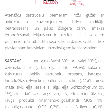
Atsevišķu sastāvdaļu, piemēram, rožu gūžas ar
antioksidantu savienojumiem brīvo radikāļu
neitralizēšanai un jukas šidigera zarnu smakas
ierobežošanai, iekļaušana ir rezultāts Itālijā veiktiem
pētījumiem, lai atbalstītu jūsu kaķēna dzīves kvalitāti. Bez
pievienotām krāsvielām un mākslīgiem konservantiem.
S
ASTĀVS:
Liellopu gaļa (žāvēti 30% un svaigi 10%), rīsi,
dzīvnieku tauki (vistas eļļa attīrīta 99,5%), kukurūza,
kukurūzas lipeklis, kartupeļu proteīns, kartupeļi,
hidrolizētas dzīvnieku olbaltumvielas (aknas), žāvēta biešu
masa, zivju eļļa (laša eļļa), aļģu eļļa (Schizochytrium sp.
1%), alus darītavas raugs, zirņu šķiedra, minerālvielas,
rauga produkti (mannano-oligosaharīdi MOS 1%),
ksilooligosaharīdi (XOS 0,3%), jukas šidigera (0,1%),