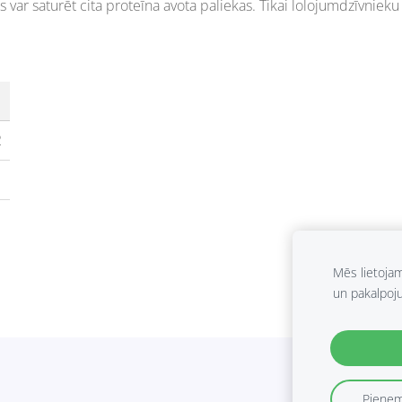
s var saturēt cita proteīna avota paliekas. Tikai lolojumdzīvnieku
2
Mēs lietoja
un pakalpoj
Pieņem