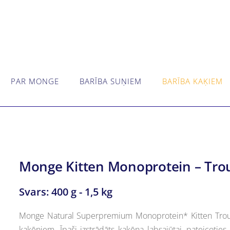
PAR MONGE
BARĪBA SUŅIEM
BARĪBA KAĶIEM
Monge Kitten Monoprotein – Tro
Svars: 400 g - 1,5 kg
Monge Natural Superpremium Monoprotein* Kitten Trou
kaķēniem. Īpaši izstrādāts kaķēna labsajūtai, pateicoties o