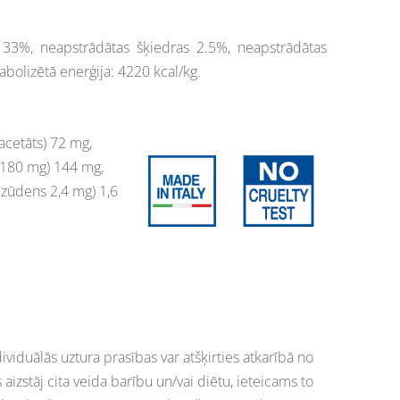
 33%, neapstrādātas šķiedras 2.5%, neapstrādātas
abolizētā enerģija: 4220 kcal/kg.
-acetāts) 72 mg,
s 180 mg) 144 mg,
bezūdens 2,4 mg) 1,6
ividuālās uztura prasības var atšķirties atkarībā no
izstāj cita veida barību un/vai diētu, ieteicams to