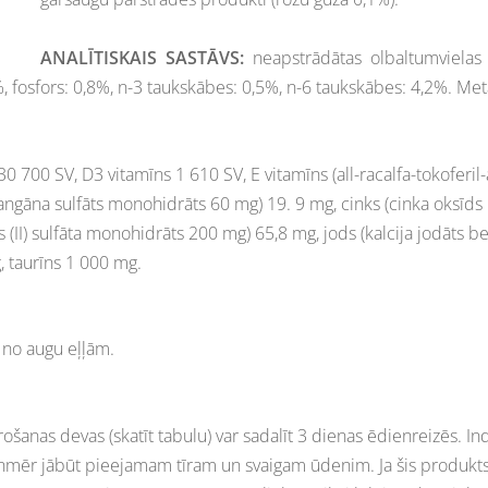
ANALĪTISKAIS SASTĀVS:
neapstrādātas olbaltumvielas
%, fosfors: 0,8%, n-3 taukskābes: 0,5%, n-6 taukskābes: 4,2%. Met
30 700 SV, D3 vitamīns 1 610 SV, E vitamīns (all-racalfa-tokoferil
mangāna sulfāts monohidrāts 60 mg) 19. 9 mg, cinks (cinka oksīd
zs (II) sulfāta monohidrāts 200 mg) 65,8 mg, jods (kalcija jodāts 
g, taurīns 1 000 mg.
 no augu eļļām.
šanas devas (skatīt tabulu) var sadalīt 3 dienas ēdienreizēs. Ind
nmēr jābūt pieejamam tīram un svaigam ūdenim. Ja šis produkts a