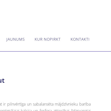
JAUNUMS
KUR NOPIRKT
KONTAKTI
ut
t
ir pilnvērtīga un sabalansēta mājdzīvnieku barība
ptimālajai kalcija un fosfora attiecībai līdzsvarotai