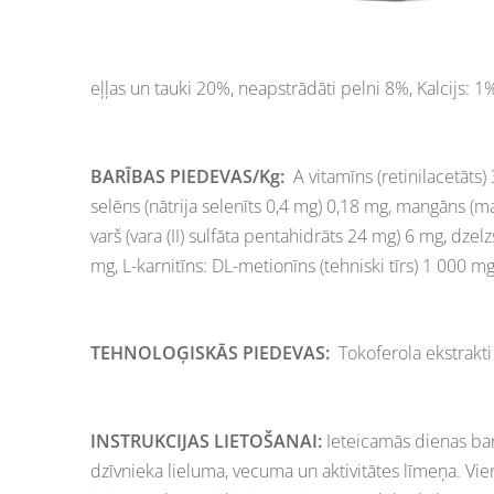
eļļas un tauki 20%, neapstrādāti pelni 8%, Kalcijs: 1
BARĪBAS PIEDEVAS/Kg:
A vitamīns (retinilacetāts) 
selēns (nātrija selenīts 0,4 mg) 0,18 mg, mangāns (
varš (vara (II) sulfāta pentahidrāts 24 mg) 6 mg, dzel
mg, L-karnitīns: DL-metionīns (tehniski tīrs) 1 000 m
TEHNOLOĢISKĀS PIEDEVAS:
Tokoferola ekstrakti
INSTRUKCIJAS LIETOŠANAI:
Ieteicamās dienas baro
dzīvnieka lieluma, vecuma un aktivitātes līmeņa. Vie