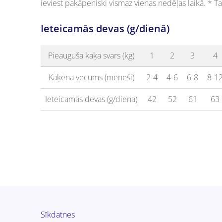
ieviest pakāpeniski vismaz vienas nedēļas laikā. * Ta
Ieteicamās devas (g/dienā)
Pieauguša kaķa svars (kg)
1
2
3
4
Kaķēna vecums (mēneši)
2-4
4-6
6-8
8-1
Ieteicamās devas (g/diena)
42
52
61
63
Sīkdatnes