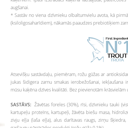
augšanai.
* Sastāv no viena dzīvnieku olbaltumvielu avota, kā pirmā 
(ksiloligosaharīdiem), nākamās paaudzes prebiotiķiem zarn
Atsevišķu sastāvdaļu, piemēram, rožu gūžas ar antioksida
jukas šidigera zarnu smakas ierobežošanai, iekļaušana ir r
mūsu kaķēna dzīves kvalitāti. Bez pievienotām krāsvielām
S
ASTĀVS:
Žāvētas foreles (30%), rīsi, dzīvnieku tauki (vis
kartupeļu proteīns, kartupeļi, žāvēta biešu masa, hidroliz
zivju eļļa (laša eļļa), alus darītavas raugs, zirņu šķiedra
garšaugu pārstrādes produkti (rožu gūža 0,1%).