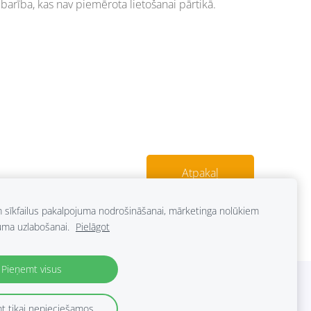
 barība, kas nav piemērota lietošanai pārtikā.
Atpakaļ
m sīkfailus pakalpojuma nodrošināšanai, mārketinga nolūkiem
uma uzlabošanai.
Pielāgot
Pieņemt visus
t tikai nepieciešamos