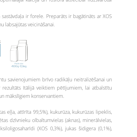
sastāvdaļa ir forele. Preparāts ir bagātināts ar XOS
u labsajūtas veicināšanai.
ntu savienojumiem brīvo radikāļu neitralizēšanai un
ezultāts Itālijā veiktiem pētījumiem, lai atbalstītu
 un mākslīgiem konservantiem.
tas eļļa, attīrīta 99,5%), kukurūza, kukurūzas lipeklis,
ētas dzīvnieku olbaltumvielas (aknas), minerālvielas,
, ksiloligosaharīdi (XOS 0,3%), jukas šidigera (0,1%),