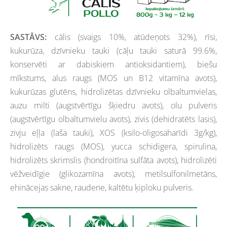
SASTĀVS:
cālis (svaigs 10%, atūdeņots 32%), rīsi,
kukurūza, dzīvnieku tauki (cāļu tauki saturā 99.6%,
konservēti ar dabiskiem antioksidantiem), biešu
mīkstums, alus raugs (MOS un B12 vitamīna avots),
kukurūzas glutēns, hidrolizētas dzīvnieku olbaltumvielas,
auzu milti (augstvērtīgu šķiedru avots), olu pulveris
(augstvērtīgu olbaltumvielu avots), zivis (dehidratēts lasis),
zivju eļļa (laša tauki), XOS (ksilo-oligosaharīdi 3g/kg),
hidrolizēts raugs (MOS), yucca schidigera, spirulina,
hidrolizēts skrimslis (hondroitīna sulfāta avots), hidrolizēti
vēžveidīgie (glikozamīna avots), metilsulfonilmetāns,
ehinācejas sakne, raudene, kaltētu ķiploku pulveris.