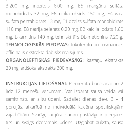
3.200 mg, inozitols 6,00 mg, E5 mangāna sulfāta
monohidrāts 32 mg, E6 cinka oksīds 150 mg, E4 vara
sulfāta pentahidrāts 13 mg, E1 dzelzs sulfāta monohidrāts
110 mg, E8 nātrija selenīts 0.20 mg, E2 kalcija jodāts 1.80
mg, L-karnitīns 140
mg, tehniski tīrs DL-metionīns 7.20 g.
TEHNOLOĢISKĀS PIEDEVAS:
tokoferolu un rosmarinus
officinalis ekstrakta dabisks maisījums.
ORGANOLEPTISKĀS PIEDEVAS/KG:
kastaņu ekstrakts
20 mg, artišoka ekstrakts 300 mg.
INSTRUKCIJAS LIETOŠANAI:
Piemērota
barošanai no 2
līdz 12 mēnešu vecumam. Var izbarot sausā veidā vai
samitrinātu ar siltu ūdeni. Sadaliet dienas devu 3 – 4
porcijās, atkarībā
no individuālā kucēna specifiskajām
vajadzībām. Svarīgi, lai jūsu sunim pastāvīgi ir pieejams
tīrs un svaigs dzeramais ūdens. Uzglabāt
aukstā, sausā