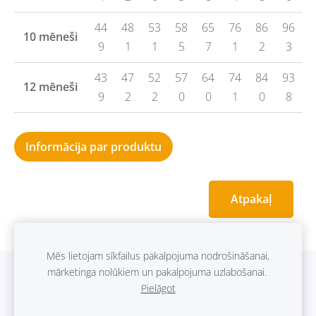
44
48
53
58
65
76
86
96
10 mēneši
9
1
1
5
7
1
2
3
43
47
52
57
64
74
84
93
12 mēneši
9
2
2
0
0
1
0
8
Informācija par produktu
Atpakaļ
Mēs lietojam sīkfailus pakalpojuma nodrošināšanai,
mārketinga nolūkiem un pakalpojuma uzlabošanai.
Sīkdatnes
Pielāgot
Sazināties ar mums
©
Vet Pro SIA
2017-2023