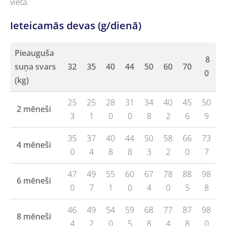
vietā.
Ieteicamās devas (g/dienā)
Pieauguša
8
suņa svars
32
35
40
44
50
60
70
0
(kg)
25
25
28
31
34
40
45
50
2 mēneši
3
1
0
0
8
2
6
9
35
37
40
44
50
58
66
73
4 mēneši
0
4
8
8
3
2
0
7
47
49
55
60
67
78
88
98
6 mēneši
0
7
1
0
4
0
5
8
46
49
54
59
68
77
87
98
8 mēneši
4
2
0
5
8
4
8
0