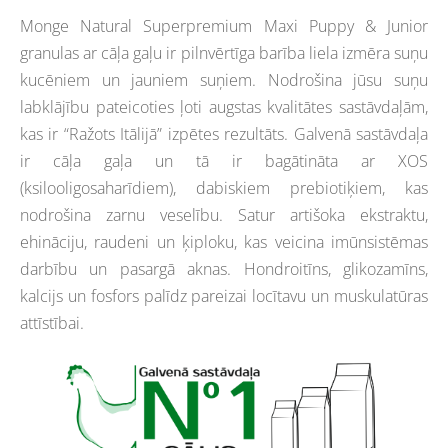
Monge Natural Superpremium Maxi Puppy & Junior
granulas ar cāļa gaļu ir pilnvērtīga barība liela izmēra suņu
kucēniem un jauniem suņiem. Nodrošina jūsu suņu
labklājību pateicoties ļoti augstas kvalitātes sastāvdaļām,
kas ir “Ražots Itālijā” izpētes rezultāts. Galvenā sastāvdaļa
ir cāļa gaļa un tā ir bagātināta ar XOS
(ksilooligosaharīdiem), dabiskiem prebiotiķiem, kas
nodrošina zarnu veselību. Satur artišoka ekstraktu,
ehināciju, raudeni un ķiploku, kas veicina
imūnsistēmas
darbību un pasargā aknas. Hondroitīns,
glikozamīns,
kalcijs un fosfors palīdz pareizai locītavu un
muskulatūras
attīstībai.