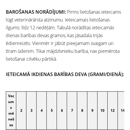
BAROŠANAS NORĀDĪJUMI:
Pirms lietošanas ieteicams
lūgt veterinārārsta atzinumu. Ieteicamais lietošanas
ilgums: līdz 12 nedēļām. Tabulā norādītas ieteicamās
dienas barības devas gramos, kas jāsadala trijās
ēdienreizēs. Vienmēr ir jābūt pieejamam svaigam un
tīram ūdenim. Tikai mājdzīvnieku barība, nav piemērota
lietošanai cilvēku pārtikā.
IETEICAMĀ IKDIENAS BARĪBAS DEVA (GRAMI/DIENĀ):
Vec
um
s
2
3
4
5
6
7
8
9
10
12
14
mē
neš
os