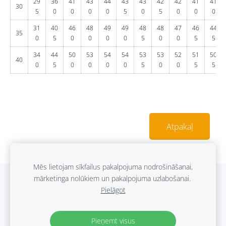
29
36
41
43
44
43
43
42
42
41
41
30
5
0
0
0
0
5
0
5
0
0
0
31
40
46
48
49
49
48
48
47
46
44
35
0
5
0
0
0
0
5
0
0
5
5
34
44
50
53
54
54
53
53
52
51
50
40
0
5
0
0
0
0
5
0
0
5
5
Atpakaļ
Mēs lietojam sīkfailus pakalpojuma nodrošināšanai,
mārketinga nolūkiem un pakalpojuma uzlabošanai.
Sīkdatnes
Pielāgot
Sazināties ar mums
©
Vet Pro SIA
2017-2023
Pieņemt visus