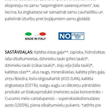
ekspresiju no zarnu “saspringtiem savienojumiem”, kas
liecina, ka zirgkastaņa var samazināt zarnu caurlaidību un
palielināt izturību pret bojājumiem zarnu gļotādā.
SASTĀVDAĻAS:
Kaltēta vistas gaļa**, tapioka, hidrolizētas
laša olbaltumvielas, dzīvnieku tauki (pīles tauki)*,
dzīvnieku tauki (cūkas tauki)*, zivju eļļa (laša tauki)*,
kaltētas olas**, alus raugs, minerālvielas, kaltēta pīles gaļa,
zirņu šķiedra, ksilo-oligosaharīdi (XOS 0,4%), kaltēta
zirgkastaņa (0,01%), svaigu augļu un dārzeņu pārstrādes
produkti un blakusprodukti (melones sulas koncentrāts –
Cucumis melo cantalupensis – superoksidedismutāzes
avots 0,005%), piena olbaltumvielu pulveris. *attīrīts pie