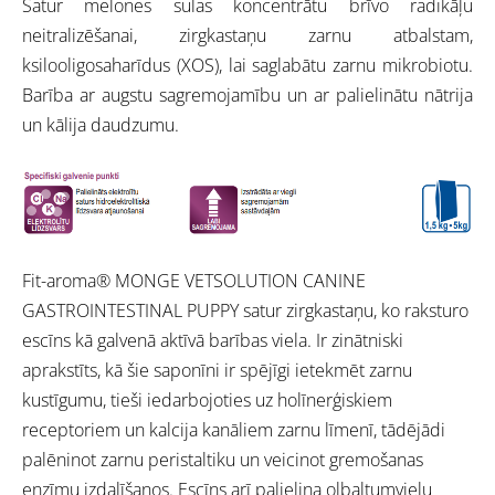
Satur melones sulas koncentrātu brīvo radikāļu
neitralizēšanai, zirgkastaņu zarnu atbalstam,
ksilooligosaharīdus (XOS), lai saglabātu zarnu mikrobiotu.
Barība ar augstu sagremojamību un ar palielinātu nātrija
un kālija daudzumu.
Fit-aroma® MONGE VETSOLUTION CANINE
GASTROINTESTINAL PUPPY satur zirgkastaņu, ko raksturo
escīns kā galvenā aktīvā barības viela. Ir zinātniski
aprakstīts, kā šie saponīni ir spējīgi ietekmēt zarnu
kustīgumu, tieši iedarbojoties uz holīnerģiskiem
receptoriem un kalcija kanāliem zarnu līmenī, tādējādi
palēninot zarnu peristaltiku un veicinot gremošanas
enzīmu izdalīšanos. Escīns arī palielina olbaltumvielu