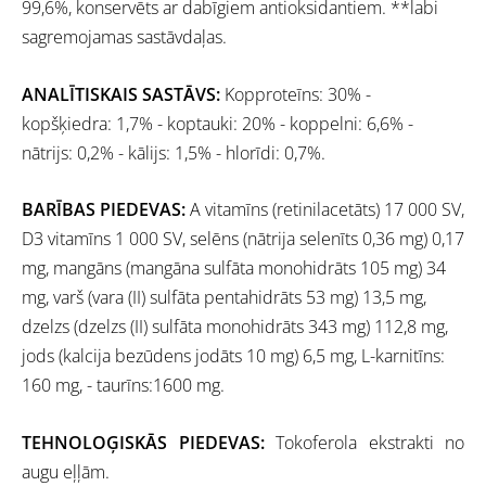
99,6%, konservēts ar dabīgiem antioksidantiem. **labi
sagremojamas sastāvdaļas.
ANALĪTISKAIS SASTĀVS:
Kopproteīns: 30% -
kopšķiedra: 1,7% - koptauki: 20% - koppelni: 6,6% -
nātrijs: 0,2% - kālijs: 1,5% - hlorīdi: 0,7%.
BARĪBAS PIEDEVAS:
A vitamīns (retinilacetāts) 17 000 SV,
D3 vitamīns 1 000 SV, selēns (nātrija selenīts 0,36 mg) 0,17
mg, mangāns (mangāna sulfāta monohidrāts 105 mg) 34
mg, varš (vara (II) sulfāta pentahidrāts 53 mg) 13,5 mg,
dzelzs (dzelzs (II) sulfāta monohidrāts 343 mg) 112,8 mg,
jods (kalcija bezūdens jodāts 10 mg) 6,5 mg, L-karnitīns:
160 mg, - taurīns:1600 mg.
TEHNOLOĢISKĀS PIEDEVAS:
Tokoferola ekstrakti no
augu eļļām.